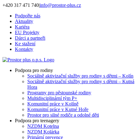
Přeskočit
+420 317 471 740
|
info@prostor-plus.cz
na
Podpořte nás
obsah
Aktuality
Kariéra
EU Projekty
Dárci a partneři
Ke stažení
Kontakty
Podpora pro rodiny
Sociálně aktivizační služby pro rodiny s dětmi – Kolín
Sociálně aktivizační služby pro rodiny s dětmi – Kutná
Hora
Programy pro pěstounské rodiny
Multidisciplinární tým P+
Komunitní práce v Kolíně
Komunitní práce v Kutné Hoře
Prostor pro silné rodiče a odolné děti
Podpora pro teenagery
NZDM Kotelna
NZDM Kolárka
Primární prevence