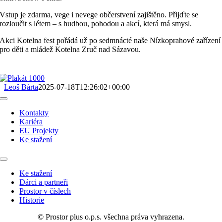
Vstup je zdarma, vege i nevege občerstvení zajištěno. Přijďte se
rozloučit s létem – s hudbou, pohodou a akcí, která má smysl.
Akci Kotelna fest pořádá už po sedmnácté naše Nízkoprahové zařízení
pro děti a mládež Kotelna Zruč nad Sázavou.
Leoš Bárta
2025-07-18T12:26:02+00:00
Toggle
Navigation
Kontakty
Kariéra
EU Projekty
Ke stažení
Toggle
Navigation
Ke stažení
Dárci a partneři
Prostor v číslech
Historie
© Prostor plus o.p.s. všechna práva vyhrazena.