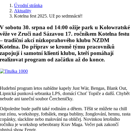
Úvodní stránka
Aktuality
Kotelna fest 2025. Už po sedmnácté!
V sobotu 30. srpna od 14:00 ožije park u Kolowratské
věže ve Zruči nad Sázavou 17. ročníkem Kotelna festu
– tradiční akcí nízkoprahového klubu NZDM
Kotelna. Do příprav se kromě týmu pracovníků
zapojují i samotní klienti klubu, kteří pomáhají
realizovat program od začátku až do konce.
Hudební program letos nabídne kapely Just Wär, Bengas, Blank Out,
Lipnická punková sebranka LPS, domácí Choť Topiče a další. Chybět
nebude ani taneční soubor Čercheničky.
Odpoledne bude patřit také rodinám a dětem. Těšit se můžete na chill
out zónu, workshopy, fotbálek, mega bubliny, žonglování, hennu, rasta
copánky, slackline nebo malování na obličej. Novinkou letošního
ročníku je workshop sebeobrany Krav Maga. Večer pak zakončí
ohnivá show Fenrir.