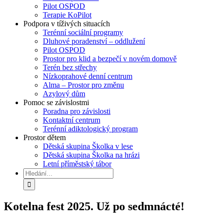
Pilot OSPOD
Terapie KoPilot
Podpora v tíživých situacích
Terénní sociální programy
Dluhové poradenství – oddlužení
Pilot OSPOD
Prostor pro klid a bezpečí v novém domově
Terén bez střechy
Nízkoprahové denní centrum
Alma – Prostor pro změnu
Azylový dům
Pomoc se závislostmi
Poradna pro závislosti
Kontaktní centrum
Terénní adiktologický program
Prostor dětem
Dětská skupina Školka v lese
Dětská skupina Školka na hrázi
Letní příměstský tábor
Hledat:
Kotelna fest 2025. Už po sedmnácté!