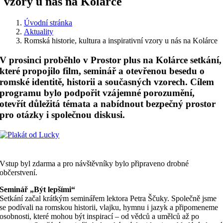
vzory u nás na Kolárce
Úvodní stránka
Aktuality
Romská historie, kultura a inspirativní vzory u nás na Kolárce
V prosinci proběhlo v Prostor plus na Kolárce setkání,
které propojilo film, seminář a otevřenou besedu o
romské identitě, historii a současných vzorech. Cílem
programu bylo podpořit vzájemné porozumění,
otevřít důležitá témata a nabídnout bezpečný prostor
pro otázky i společnou diskusi.
Vstup byl zdarma a pro návštěvníky bylo připraveno drobné
občerstvení.
Seminář „Být lepšími“
Setkání začal krátkým seminářem lektora Petra Ščuky. Společně jsme
se podívali na romskou historii, vlajku, hymnu i jazyk a připomeneme
osobnosti, které mohou být inspirací – od vědců a umělců až po