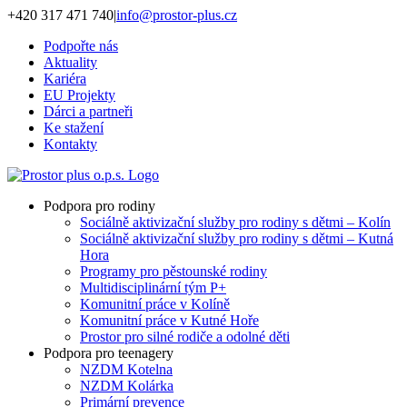
Přeskočit
+420 317 471 740
|
info@prostor-plus.cz
na
Podpořte nás
obsah
Aktuality
Kariéra
EU Projekty
Dárci a partneři
Ke stažení
Kontakty
Podpora pro rodiny
Sociálně aktivizační služby pro rodiny s dětmi – Kolín
Sociálně aktivizační služby pro rodiny s dětmi – Kutná
Hora
Programy pro pěstounské rodiny
Multidisciplinární tým P+
Komunitní práce v Kolíně
Komunitní práce v Kutné Hoře
Prostor pro silné rodiče a odolné děti
Podpora pro teenagery
NZDM Kotelna
NZDM Kolárka
Primární prevence