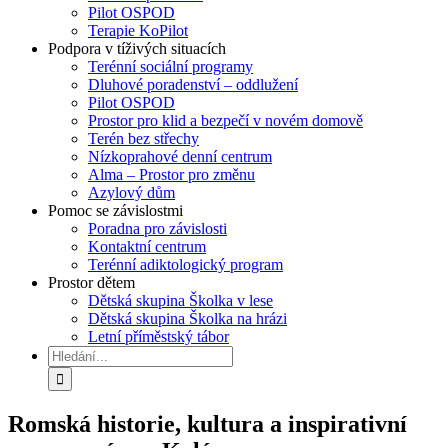
Pilot OSPOD
Terapie KoPilot
Podpora v tíživých situacích
Terénní sociální programy
Dluhové poradenství – oddlužení
Pilot OSPOD
Prostor pro klid a bezpečí v novém domově
Terén bez střechy
Nízkoprahové denní centrum
Alma – Prostor pro změnu
Azylový dům
Pomoc se závislostmi
Poradna pro závislosti
Kontaktní centrum
Terénní adiktologický program
Prostor dětem
Dětská skupina Školka v lese
Dětská skupina Školka na hrázi
Letní příměstský tábor
Hledat:
Romská historie, kultura a inspirativní