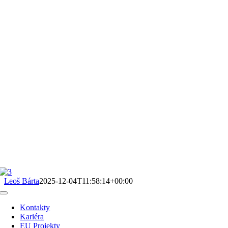
Leoš Bárta
2025-12-04T11:58:14+00:00
Toggle
Navigation
Kontakty
Kariéra
EU Projekty