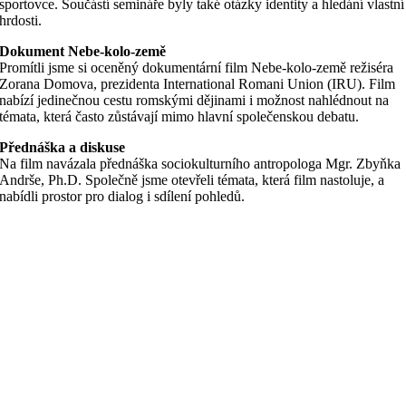
sportovce. Součástí semináře byly také otázky identity a hledání vlastní
hrdosti.
Dokument Nebe-kolo-země
Promítli jsme si oceněný dokumentární film Nebe-kolo-země režiséra
Zorana Domova, prezidenta International Romani Union (IRU). Film
nabízí jedinečnou cestu romskými dějinami i možnost nahlédnout na
témata, která často zůstávají mimo hlavní společenskou debatu.
Přednáška a diskuse
Na film navázala přednáška sociokulturního antropologa Mgr. Zbyňka
Andrše, Ph.D. Společně jsme otevřeli témata, která film nastoluje, a
nabídli prostor pro dialog i sdílení pohledů.