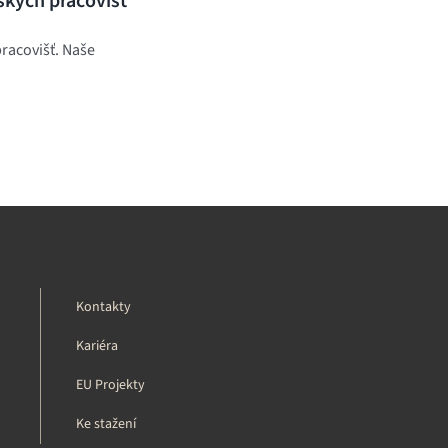
ských pracovišť
racovišť. Naše
Kontakty
Kariéra
EU Projekty
Ke stažení