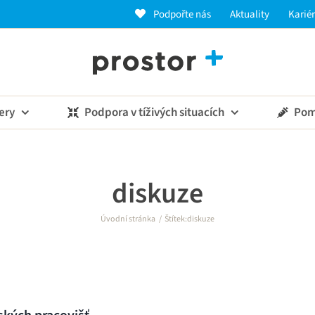
Podpořte nás
Aktuality
Karié
ery
Podpora v tíživých situacích
Pom
diskuze
Úvodní stránka
Štítek:
diskuze