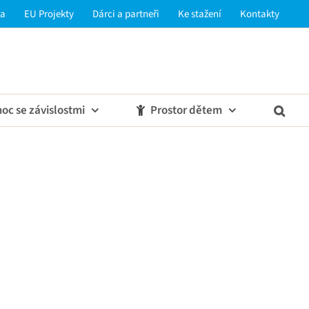
ra
EU Projekty
Dárci a partneři
Ke stažení
Kontakty
oc se závislostmi
Prostor dětem