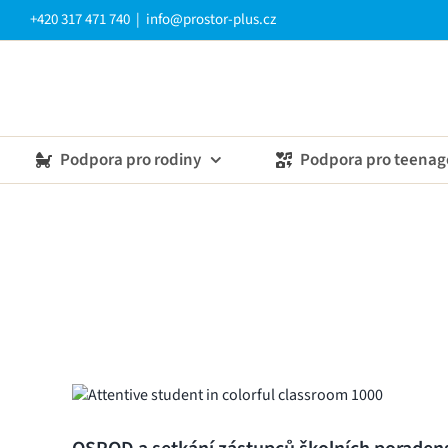
Přeskočit
+420 317 471 740
|
info@prostor-plus.cz
na
obsah
Podpora pro rodiny
Podpora pro teenag