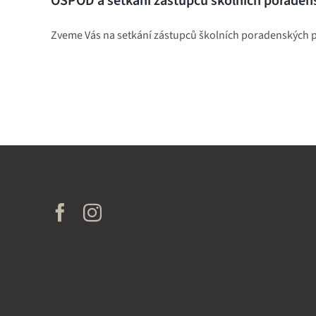
OSPOD a setkání zástupců školních poraden
Zveme Vás na setkání zástupců školních poradenských p