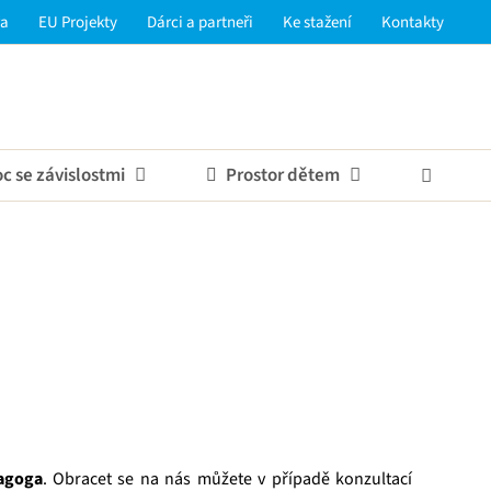
ra
EU Projekty
Dárci a partneři
Ke stažení
Kontakty
 se závislostmi
Prostor dětem
dagoga
. Obracet se na nás můžete v případě konzultací