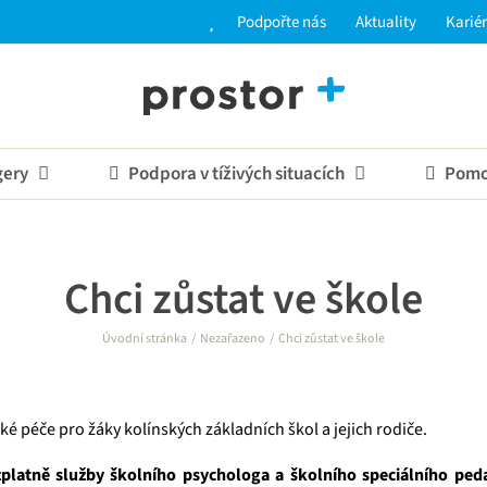
Podpořte nás
Aktuality
Karié
gery
Podpora v tíživých situacích
Pomoc
Chci zůstat ve škole
Úvodní stránka
Nezařazeno
Chci zůstat ve škole
 péče pro žáky kolínských základních škol a jejich rodiče.
platně služby školního psychologa a školního speciálního pe