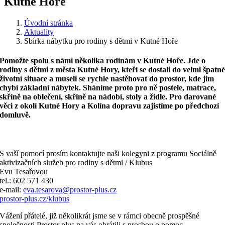
Kutné Hoře
Úvodní stránka
Aktuality
Sbírka nábytku pro rodiny s dětmi v Kutné Hoře
Pomožte spolu s námi několika rodinám v Kutné Hoře. Jde o
rodiny s dětmi z města Kutné Hory, kteří se dostali do velmi špatn
životní situace a museli se rychle nastěhovat do prostor, kde jim
chybí základní nábytek. Sháníme proto pro ně postele, matrace,
skříně na oblečení, skříně na nádobí, stoly a židle. Pro darované
věci z okolí Kutné Hory a Kolína dopravu zajistíme po předchozí
domluvě.
S vaší pomocí prosím kontaktujte naši kolegyni z programu Sociálně
aktivizačních služeb pro rodiny s dětmi / Klubus
Evu Tesařovou
tel.: 602 571 430
e-mail:
eva.tesarova@prostor-plus.cz
prostor-plus.cz/klubus
Vážení přátelé, již několikrát jsme se v rámci obecně prospěšné
společnosti Prostor plus na vás obrátili s prosbou o pomoc.