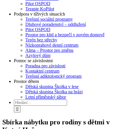
Pilot OSPOD
Terapie KoPilot
Podpora v tíživých situacích
Terénní sociální programy
Dluhové poradenství – oddlužení
Pilot OSPOD
Prostor pro klid a bezpečí v novém domově
Terén bez střechy
Nízkoprahové denní centrum
Alma – Prostor pro změnu
Azylový dům
Pomoc se závislostmi
Poradna pro závislosti
Kontaktní centrum
Terénní adiktologický program
Prostor dětem
Dětská skupina Školka v lese
Dětská skupina Školka na hrázi
Letní příměstský tábor
Hledat:
Sbírka nábytku pro rodiny s dětmi v