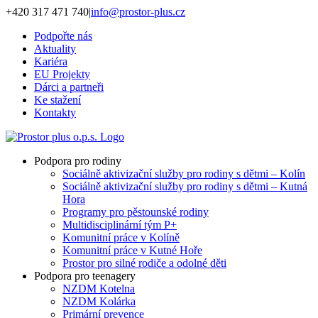
Přeskočit
+420 317 471 740
|
info@prostor-plus.cz
na
Podpořte nás
obsah
Aktuality
Kariéra
EU Projekty
Dárci a partneři
Ke stažení
Kontakty
Podpora pro rodiny
Sociálně aktivizační služby pro rodiny s dětmi – Kolín
Sociálně aktivizační služby pro rodiny s dětmi – Kutná
Hora
Programy pro pěstounské rodiny
Multidisciplinární tým P+
Komunitní práce v Kolíně
Komunitní práce v Kutné Hoře
Prostor pro silné rodiče a odolné děti
Podpora pro teenagery
NZDM Kotelna
NZDM Kolárka
Primární prevence